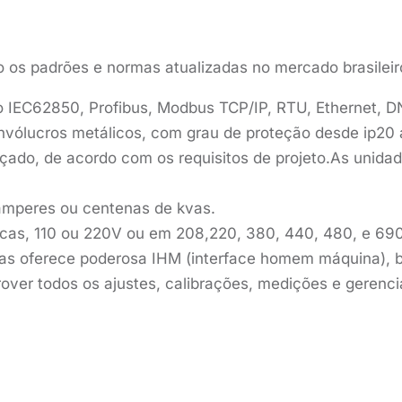
 os padrões e normas atualizadas no mercado brasileiro
IEC62850, Profibus, Modbus TCP/IP, RTU, Ethernet, DN
invólucros metálicos, com grau de proteção desde ip20 
orçado, de acordo com os requisitos de projeto.As unid
amperes ou centenas de kvas.
cas, 110 ou 220V ou em 208,220, 380, 440, 480, e 690
zadas oferece poderosa IHM (interface homem máquina),
rover todos os ajustes, calibrações, medições e geren